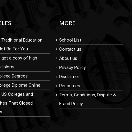
CLES
MORE
Traditional Education
School List
Not Be For You
Contact us
 get a copy of high
About us
 diploma
Privacy Policy
ollege Degrees
Disclaimer
llege Diploma Online
Resources
r US Colleges and
Terms, Conditions, Dispute &
sites That Closed
Fraud Policy
ly