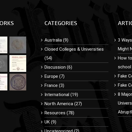
ORKS
CATEGORIES
ARTI
Australia (9)
3 Ways 
Might 
Closed Colleges & Universities
(54)
How to
school
Discussion (6)
Fake C
Europe (7)
Fake Co
France (3)
8 Majo
International (19)
Univer
North America (27)
Abrupt
Resources (78)
UK (9)
Uncategorized (2)